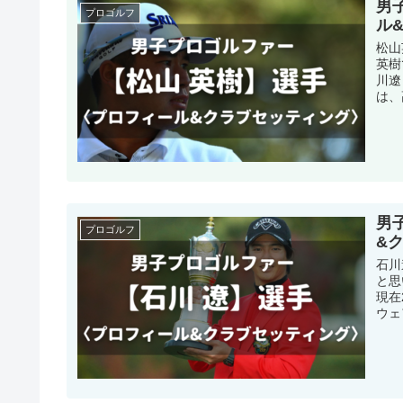
男
プロゴルフ
ル
松山
英樹
川遼
は、
男
プロゴルフ
&
石川
と思
現在
ウェ