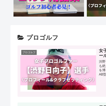
プロゴルフ
女
プロゴルフ
ー
渋野
も絶
を博
AB