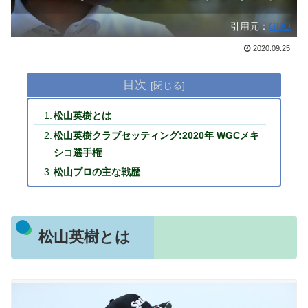
引用元：
GDO
2020.09.25
目次
松山英樹とは
松山英樹クラブセッティング:2020年 WGCメキ
シコ選手権
松山プロの主な戦歴
松山英樹とは